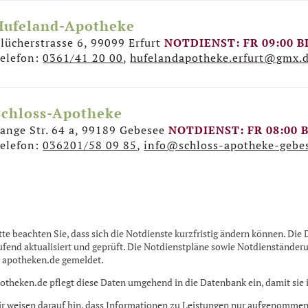
Unter:
https://policies.google.com/privacy
finden Sie di
Kartendienstes Googl
Hufeland-Apotheke
lücherstrasse 6, 99099 Erfurt
NOTDIENST: FR 09:00 BI
Ja, ich möchte die Karte sehen und habe die Datenschutzerkl
elefon:
0361/41 20 00
,
hufelandapotheke.erfurt@gmx.
genommen.
Schloss-Apotheke
ange Str. 64 a, 99189 Gebesee
NOTDIENST: FR 08:00 B
elefon:
036201/58 09 85
,
info@schloss-apotheke-gebe
tte beachten Sie, dass sich die Notdienste kurzfristig ändern können. Di
ufend aktualisiert und geprüft. Die Notdienstpläne sowie Notdienstän
 apotheken.de gemeldet.
otheken.de pflegt diese Daten umgehend in die Datenbank ein, damit sie 
r weisen darauf hin, dass Informationen zu Leistungen nur aufgenommen