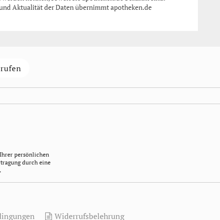
it und Aktualität der Daten übernimmt apotheken.de
rrufen
Ihrer persönlichen
rtragung durch eine
.
dingungen
Widerrufsbelehrung