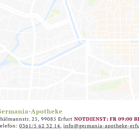
Germania-Apotheke
An dieser Stelle erscheint eine Karte. Wenn Sie die Kar
hälmannstr. 25, 99085 Erfurt
NOTDIENST: FR 09:00 BI
personenbezogene Daten an den Betreiber des Kartendienst
elefon:
0361/5 62 32 14
,
info@germania-apotheke-erfu
gesetzt. Daher ist es möglich, dass der Anbieter Ihre Zugriff