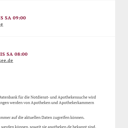
e Datenschutzerklärung des Betreibers des
e Maps.
S SA 09:00
ärung des Betreibers des Dienstes zur Kenntnis
de
IS SA 08:00
see.de
e Datenbank für die Notdienst- und Apothekensuche wird
derungen werden von Apotheken und Apothekerkammern
immer auf die aktuellen Daten zugreifen können.
 werden können, soweit sie apotheken.de bekannt sind.