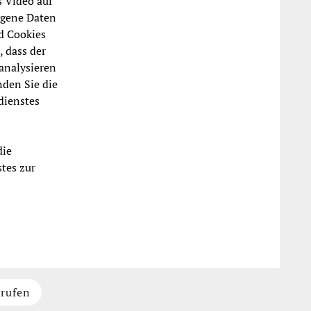
s Video auf
ogene Daten
d Cookies
, dass der
 analysieren
nden Sie die
dienstes
die
tes zur
rrufen